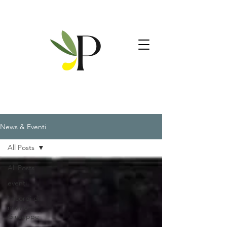
News & Eventi
All Posts
All Posts
eventi
i ricordi di
nonno
Giuseppe