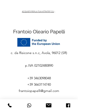
ACQUISTI PER LA TUA ATTIVITÀ? CLICCA QUI
Frantoio Oleario Papelli
c. da Risicone s.n.c,
Avola, 96012 (SR)
p.IVA
02102480890
Molara
Libea
+39 3463098048
Prezzo
Prezzo
6,00 €
5,00 €
+39 3663114740
5,00 €
/
100ml
frantoiopapelli@gmail.com
5
Aggiungi al carrello
,
Aggiungi al carrello
0
©2023 by Frantoio Oleario Papelli. Avola
0