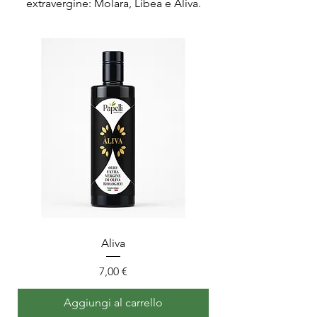
extravergine: Molara, Libea e Aliva.
Aliva
Prezzo
7,00 €
Aggiungi al carrello